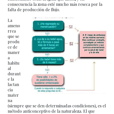
consecuencia la zona esté mucho más reseca por la
falta de producción de flujo.
La
ameno
rrea
que se
produ
ce de
maner
a
habitu
al
durant
e la
lactan
cia
mater
na
(siempre que se den determinadas condiciones), es el
método anticonceptivo de la naturaleza. El que